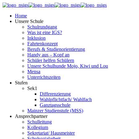
Home
Unsere Schule
Schulrundgang
Was ist eine IGS?
Inklusion
Fahrtenkonzept
Berufs & Studienorientierung
Handy aus – Kopf an
Schüler helfen Schülern
Unsere Schulhunde Mojo, Kiwi und Lou
Mensa
Unterrichtszeiten
Stufen
Sek1
Differenzierung
Wahlpflichtfach/ Wahlfach
Ganztagsschule
Mainzer Studienstufe (MSS)
Ansprechpartner
Schulleitung
Kollegium
Sekretariat/ Hausmeister
Schulsozialarbeit