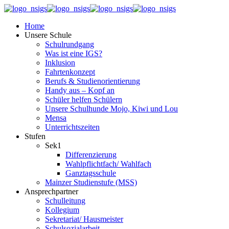
Home
Unsere Schule
Schulrundgang
Was ist eine IGS?
Inklusion
Fahrtenkonzept
Berufs & Studienorientierung
Handy aus – Kopf an
Schüler helfen Schülern
Unsere Schulhunde Mojo, Kiwi und Lou
Mensa
Unterrichtszeiten
Stufen
Sek1
Differenzierung
Wahlpflichtfach/ Wahlfach
Ganztagsschule
Mainzer Studienstufe (MSS)
Ansprechpartner
Schulleitung
Kollegium
Sekretariat/ Hausmeister
Schulsozialarbeit