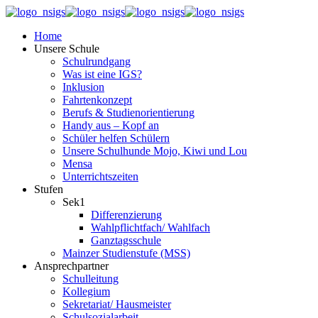
Home
Unsere Schule
Schulrundgang
Was ist eine IGS?
Inklusion
Fahrtenkonzept
Berufs & Studienorientierung
Handy aus – Kopf an
Schüler helfen Schülern
Unsere Schulhunde Mojo, Kiwi und Lou
Mensa
Unterrichtszeiten
Stufen
Sek1
Differenzierung
Wahlpflichtfach/ Wahlfach
Ganztagsschule
Mainzer Studienstufe (MSS)
Ansprechpartner
Schulleitung
Kollegium
Sekretariat/ Hausmeister
Schulsozialarbeit