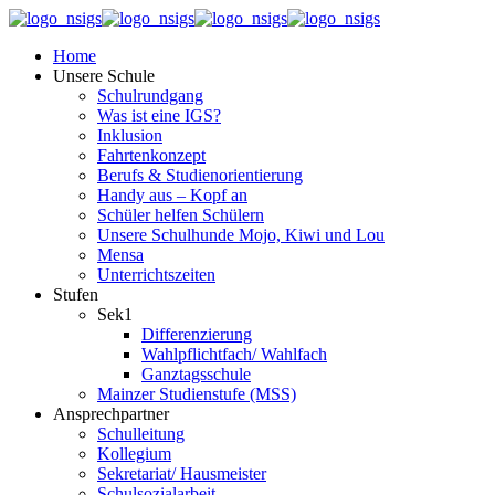
Home
Unsere Schule
Schulrundgang
Was ist eine IGS?
Inklusion
Fahrtenkonzept
Berufs & Studienorientierung
Handy aus – Kopf an
Schüler helfen Schülern
Unsere Schulhunde Mojo, Kiwi und Lou
Mensa
Unterrichtszeiten
Stufen
Sek1
Differenzierung
Wahlpflichtfach/ Wahlfach
Ganztagsschule
Mainzer Studienstufe (MSS)
Ansprechpartner
Schulleitung
Kollegium
Sekretariat/ Hausmeister
Schulsozialarbeit