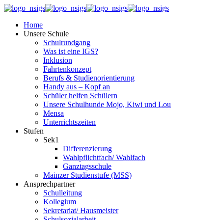
Home
Unsere Schule
Schulrundgang
Was ist eine IGS?
Inklusion
Fahrtenkonzept
Berufs & Studienorientierung
Handy aus – Kopf an
Schüler helfen Schülern
Unsere Schulhunde Mojo, Kiwi und Lou
Mensa
Unterrichtszeiten
Stufen
Sek1
Differenzierung
Wahlpflichtfach/ Wahlfach
Ganztagsschule
Mainzer Studienstufe (MSS)
Ansprechpartner
Schulleitung
Kollegium
Sekretariat/ Hausmeister
Schulsozialarbeit