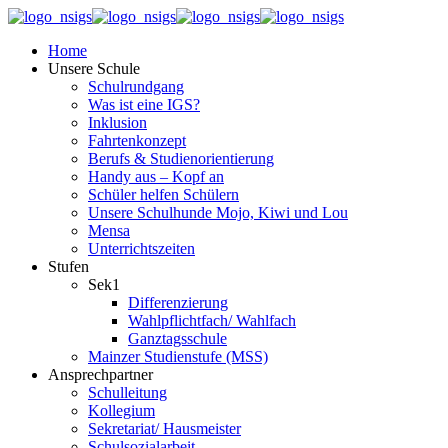
Home
Unsere Schule
Schulrundgang
Was ist eine IGS?
Inklusion
Fahrtenkonzept
Berufs & Studienorientierung
Handy aus – Kopf an
Schüler helfen Schülern
Unsere Schulhunde Mojo, Kiwi und Lou
Mensa
Unterrichtszeiten
Stufen
Sek1
Differenzierung
Wahlpflichtfach/ Wahlfach
Ganztagsschule
Mainzer Studienstufe (MSS)
Ansprechpartner
Schulleitung
Kollegium
Sekretariat/ Hausmeister
Schulsozialarbeit