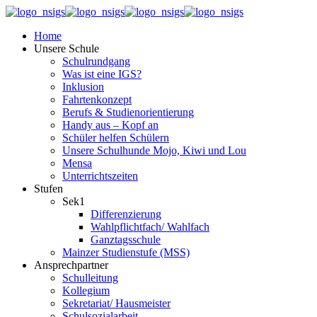
Home
Unsere Schule
Schulrundgang
Was ist eine IGS?
Inklusion
Fahrtenkonzept
Berufs & Studienorientierung
Handy aus – Kopf an
Schüler helfen Schülern
Unsere Schulhunde Mojo, Kiwi und Lou
Mensa
Unterrichtszeiten
Stufen
Sek1
Differenzierung
Wahlpflichtfach/ Wahlfach
Ganztagsschule
Mainzer Studienstufe (MSS)
Ansprechpartner
Schulleitung
Kollegium
Sekretariat/ Hausmeister
Schulsozialarbeit