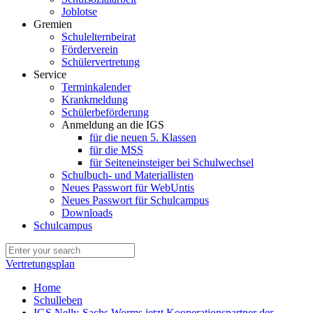
Joblotse
Gremien
Schulelternbeirat
Förderverein
Schülervertretung
Service
Terminkalender
Krankmeldung
Schülerbeförderung
Anmeldung an die IGS
für die neuen 5. Klassen
für die MSS
für Seiteneinsteiger bei Schulwechsel
Schulbuch- und Materiallisten
Neues Passwort für WebUntis
Neues Passwort für Schulcampus
Downloads
Schulcampus
Vertretungsplan
Home
Schulleben
IGS Nelly-Sachs Worms jetzt Kooperationspartner der