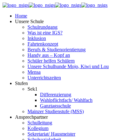
Home
Unsere Schule
Schulrundgang
Was ist eine IGS?
Inklusion
Fahrtenkonzept
Berufs & Studienorientierung
Handy aus – Kopf an
Schüler helfen Schülern
Unsere Schulhunde Mojo, Kiwi und Lou
Mensa
Unterrichtszeiten
Stufen
Sek1
Differenzierung
Wahlpflichtfach/ Wahlfach
Ganztagsschule
Mainzer Studienstufe (MSS)
Ansprechpartner
Schulleitung
Kollegium
Sekretariat/ Hausmeister
Schulsozialarbeit