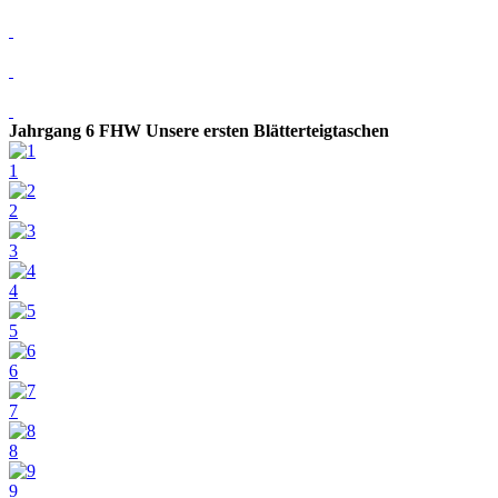
Jahrgang 6 FHW Unsere ersten Blätterteigtaschen
1
2
3
4
5
6
7
8
9